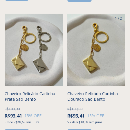
1
/
2
Chaveiro Relicário Cartinha
Chaveiro Relicário Cartinha
Prata São Bento
Dourado São Bento
R$109,90
R$109,90
R$93,41
R$93,41
15
% OFF
15
% OFF
5
x
de
R$18,68
sem juros
5
x
de
R$18,68
sem juros