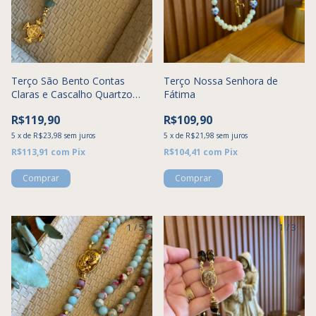
Terço São Bento Contas
Terço Nossa Senhora de
Claras e Cascalho Quartzo
Fátima
Verde
R$119,90
R$109,90
5
x
de
R$23,98
sem juros
5
x
de
R$21,98
sem juros
R$113,91
com
Pix
R$104,41
com
Pix
1
/
5
1
/
3