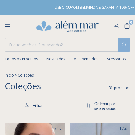
USE O CUPOM BEMVINDA E GARANTA 10% OFF NA PRIMEIR
0
Todos os Produtos
Novidades
Mais vendidos
Acessórios
Início
>
Coleções
Coleções
31 produtos
Ordenar por:
Filtrar
Mais vendidos
1
/
10
1
/
2