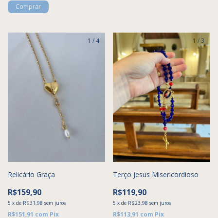
Comprar
1
/
4
1
/
3
Relicário Graça
Terço Jesus Misericordioso
R$159,90
R$119,90
5
x
de
R$31,98
sem juros
5
x
de
R$23,98
sem juros
R$151,91
com
Pix
R$113,91
com
Pix