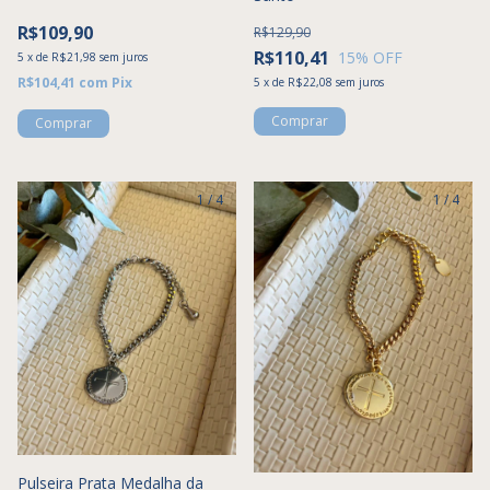
R$109,90
R$129,90
R$110,41
15
% OFF
5
x
de
R$21,98
sem juros
R$104,41
com
Pix
5
x
de
R$22,08
sem juros
Comprar
1
/
4
1
/
4
Pulseira Prata Medalha da