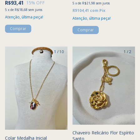
R$93,41
15
% OFF
5
x
de
R$21,98
sem juros
5
x
de
R$18,68
sem juros
R$104,41
com
Pix
Atenção, última peça!
Atenção, última peça!
1
/
10
1
/
2
Chaveiro Relicário Flor Espírito
Colar Medalha Inicial
Santo