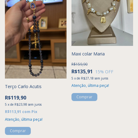
Maxi colar Maria
R$159,90
R$135,91
15
% OFF
5
x
de
R$27,18
sem juros
Atenção, última peça!
Terço Carlo Acutis
R$119,90
5
x
de
R$23,98
sem juros
R$113,91
com
Pix
Atenção, última peça!