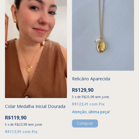
Relicário Aparecida
R$129,90
5
x
de
R$25,98
sem juros
R$123,41
com
Pix
Colar Medalha Inicial Dourada
Atenção, última peça!
R$119,90
5
x
de
R$23,98
sem juros
R$113,91
com
Pix