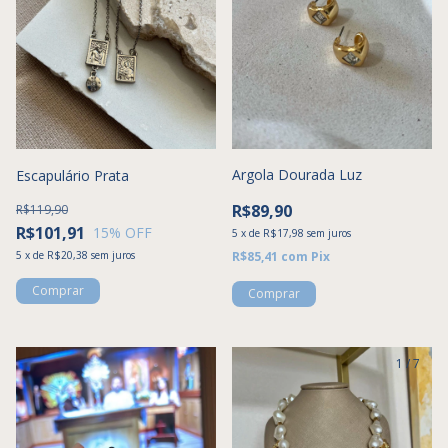
Argola Dourada Luz
Escapulário Prata
R$89,90
R$119,90
R$101,91
15
% OFF
5
x
de
R$17,98
sem juros
5
x
de
R$20,38
sem juros
R$85,41
com
Pix
1
/
7