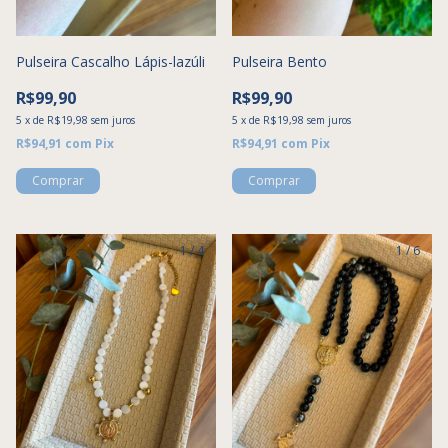
Pulseira Cascalho Lápis-lazúli
Pulseira Bento
R$99,90
R$99,90
5
x
de
R$19,98
sem juros
5
x
de
R$19,98
sem juros
R$94,91
com
Pix
R$94,91
com
Pix
1
/
4
1
/
6