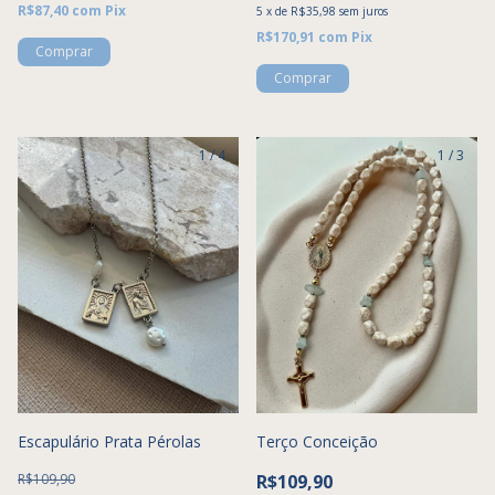
R$87,40
com
Pix
5
x
de
R$35,98
sem juros
R$170,91
com
Pix
Comprar
1
/
4
1
/
3
Escapulário Prata Pérolas
Terço Conceição
R$109,90
R$109,90