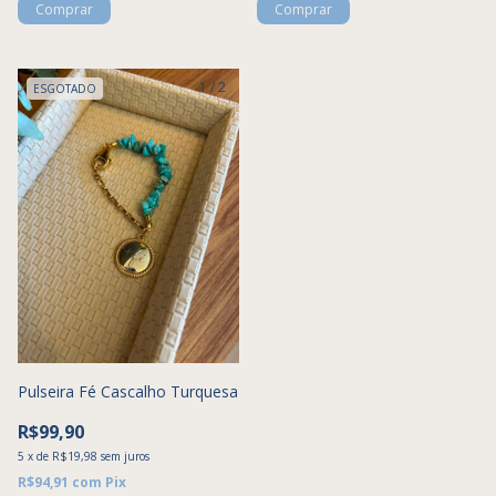
1
/
2
ESGOTADO
Pulseira Fé Cascalho Turquesa
R$99,90
5
x
de
R$19,98
sem juros
R$94,91
com
Pix