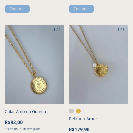
1
/
2
1
/
3
Colar Anjo da Guarda
Relicário Amor
R$92,00
R$179,90
5
x
de
R$18,40
sem juros