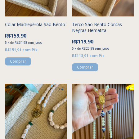
Colar Madrepérola São Bento
Terço São Bento Contas
Negras Hematita
R$159,90
R$119,90
5
x
de
R$31,98
sem juros
5
x
de
R$23,98
sem juros
R$151,91
com
Pix
R$113,91
com
Pix
1
/
4
1
/
4