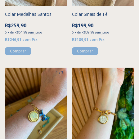
Colar Medalhas Santos
Colar Sinais de Fé
R$259,90
R$199,90
5
x
de
R$51,98
sem juros
5
x
de
R$39,98
sem juros
R$246,91
com
Pix
R$189,91
com
Pix
1
/
3
1
/
5