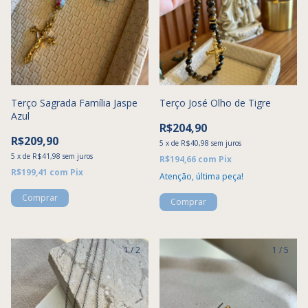
Terço Sagrada Família Jaspe
Terço José Olho de Tigre
Azul
R$204,90
R$209,90
5
x
de
R$40,98
sem juros
5
x
de
R$41,98
sem juros
R$194,66
com
Pix
R$199,41
com
Pix
Atenção, última peça!
1
/
2
1
/
5