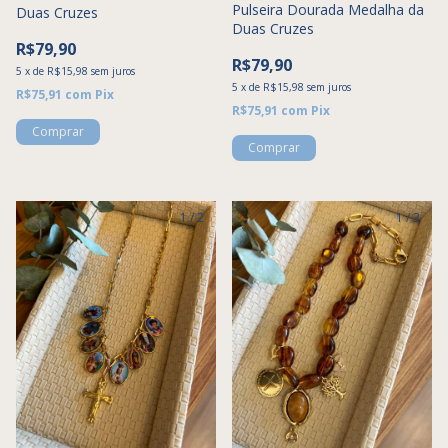
Pulseira Dourada Medalha da
Duas Cruzes
Duas Cruzes
R$79,90
R$79,90
5
x
de
R$15,98
sem juros
5
x
de
R$15,98
sem juros
R$75,91
com
Pix
R$75,91
com
Pix
1
/
2
1
/
3