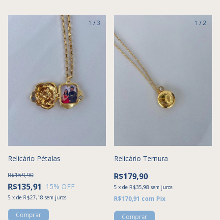
1
/
3
1
/
2
Relicário Pétalas
Relicário Ternura
R$159,90
R$179,90
R$135,91
15
% OFF
5
x
de
R$35,98
sem juros
5
x
de
R$27,18
sem juros
R$170,91
com
Pix