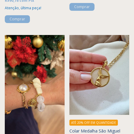
R$90,16
com
Pix
Atenção, última peça!
1
/
3
1
/
3
ATÉ 20% OFF
EM QUANTIDADE
Colar Medalha São Miguel