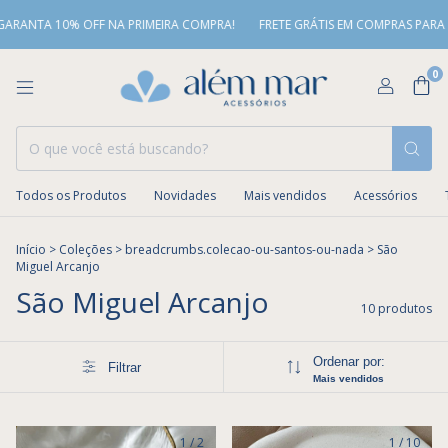
A 10% OFF NA PRIMEIRA COMPRA!
FRETE GRÁTIS EM COMPRAS PARA O SUDE
0
Todos os Produtos
Novidades
Mais vendidos
Acessórios
Início
>
Coleções
>
breadcrumbs.colecao-ou-santos-ou-nada
>
São
Miguel Arcanjo
São Miguel Arcanjo
10 produtos
Ordenar por:
Filtrar
Mais vendidos
1
/
2
1
/
10