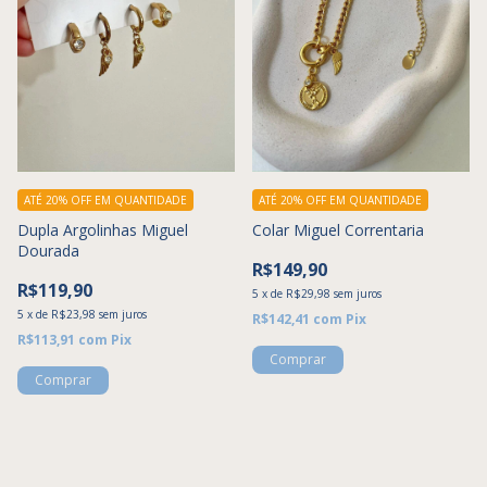
ATÉ 20% OFF
EM QUANTIDADE
ATÉ 20% OFF
EM QUANTIDADE
Dupla Argolinhas Miguel
Colar Miguel Correntaria
Dourada
R$149,90
R$119,90
5
x
de
R$29,98
sem juros
5
x
de
R$23,98
sem juros
R$142,41
com
Pix
R$113,91
com
Pix