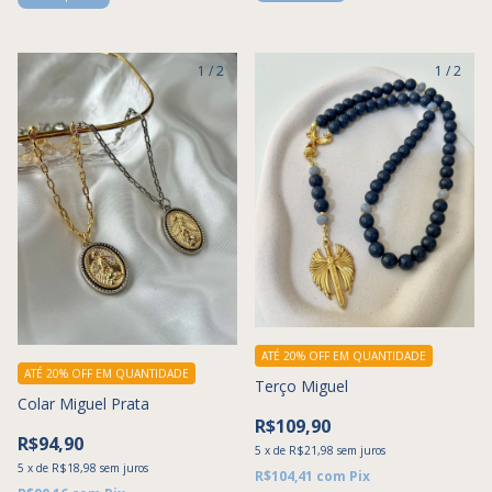
1
/
2
1
/
2
ATÉ 20% OFF
EM QUANTIDADE
ATÉ 20% OFF
EM QUANTIDADE
Terço Miguel
Colar Miguel Prata
R$109,90
R$94,90
5
x
de
R$21,98
sem juros
5
x
de
R$18,98
sem juros
R$104,41
com
Pix