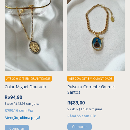
ATÉ 20% OFF
EM QUANTIDADE
ATÉ 20% OFF
EM QUANTIDADE
Colar Miguel Dourado
Pulseira Corrente Grumet
Santos
R$94,90
R$89,00
5
x
de
R$18,98
sem juros
5
x
de
R$17,80
sem juros
R$90,16
com
Pix
R$84,55
com
Pix
Atenção, última peça!
Comprar