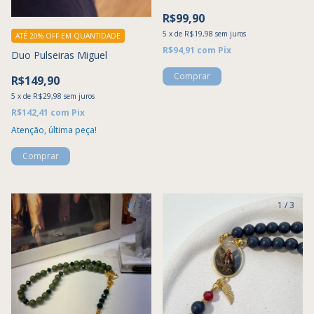
R$99,90
5
x
de
R$19,98
sem juros
ATÉ 20% OFF
EM QUANTIDADE
R$94,91
com
Pix
Duo Pulseiras Miguel
R$149,90
5
x
de
R$29,98
sem juros
R$142,41
com
Pix
Atenção, última peça!
1
/
2
1
/
3