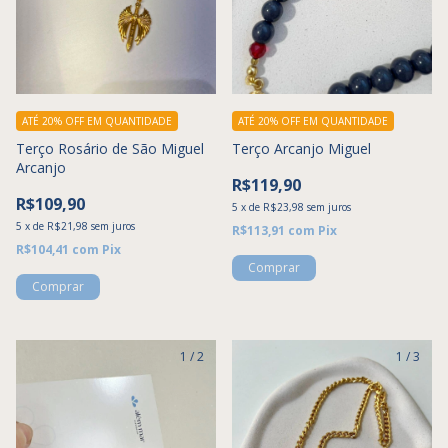
ATÉ 20% OFF
EM QUANTIDADE
ATÉ 20% OFF
EM QUANTIDADE
Terço Rosário de São Miguel
Terço Arcanjo Miguel
Arcanjo
R$119,90
R$109,90
5
x
de
R$23,98
sem juros
5
x
de
R$21,98
sem juros
R$113,91
com
Pix
R$104,41
com
Pix
1
/
2
1
/
3